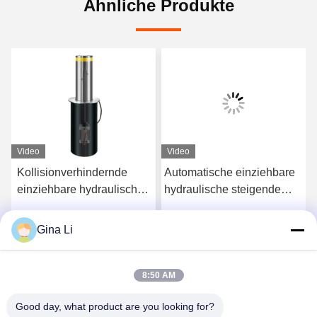
Ähnliche Produkte
Video
Video
e
Kollisionverhindernde
Automatische einziehbare
einziehbare hydraulische
hydraulische steigende
r
steigende Schiffspoller
Fernsteuerungsschiffspoller
des Grad-K12 für
IP68
Gina Li
Wir Reden Jetzt.
Wir Reden Jetzt.
Fahrstraßen
8:50 AM
Good day, what product are you looking for?