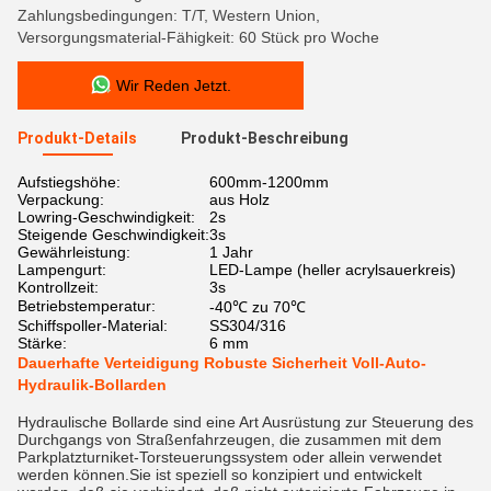
Zahlungsbedingungen: T/T, Western Union,
Versorgungsmaterial-Fähigkeit: 60 Stück pro Woche
Wir Reden Jetzt.
Produkt-Details
Produkt-Beschreibung
Aufstiegshöhe:
600mm-1200mm
Verpackung:
aus Holz
Lowring-Geschwindigkeit:
2s
Steigende Geschwindigkeit:
3s
Gewährleistung:
1 Jahr
Lampengurt:
LED-Lampe (heller acrylsauerkreis)
Kontrollzeit:
3s
Betriebstemperatur:
-40℃ zu 70℃
Schiffspoller-Material:
SS304/316
Stärke:
6 mm
Dauerhafte Verteidigung Robuste Sicherheit Voll-Auto-
Hydraulik-Bollarden
Hydraulische Bollarde sind eine Art Ausrüstung zur Steuerung des
Durchgangs von Straßenfahrzeugen, die zusammen mit dem
Parkplatzturniket-Torsteuerungssystem oder allein verwendet
werden können.Sie ist speziell so konzipiert und entwickelt