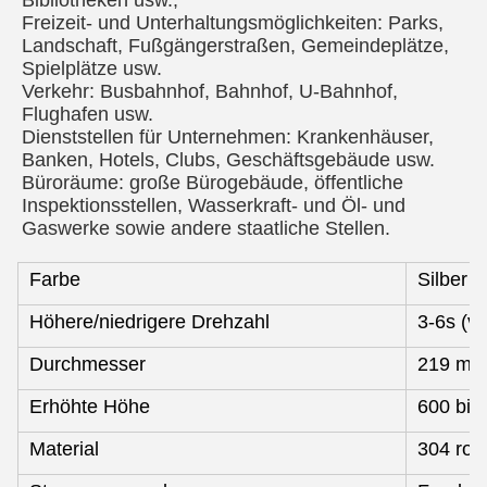
Bibliotheken usw.;
Freizeit- und Unterhaltungsmöglichkeiten: Parks, 
Landschaft, Fußgängerstraßen, Gemeindeplätze, 
Spielplätze usw.
Verkehr: Busbahnhof, Bahnhof, U-Bahnhof, 
Flughafen usw.
Dienststellen für Unternehmen: Krankenhäuser, 
Banken, Hotels, Clubs, Geschäftsgebäude usw.
Büroräume: große Bürogebäude, öffentliche 
Inspektionsstellen, Wasserkraft- und Öl- und 
Gaswerke sowie andere staatliche Stellen.
Farbe
Silber
Höhere/niedrigere Drehzahl
3-6s (ve
Durchmesser
219 m
Erhöhte Höhe
600 bis
Material
304 rost