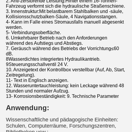
2. Anti-zerstörende Leistung:Hinter einem 16-Tonnen-
Fahrzeug verformt sich die hydraulische Straßenschiene.
3. Innenstruktur:Mit belastbarem Stahlbalken und -säule, 
Kollisionsschutzbalken-Säule, 4 Navigationsstangen.
4- Kann im Falle eines Stromausfalls manuell abgesenkt 
werden.
5- Verbindungsoberfläche.
6. Umkehrbarer Betrieb nach den Anforderungen 
während des Aufstiegs und Abstiegs.
7. Geräusch während des Betriebs der Vorrichtung≤60 
dB.
8Wasserdichtes integriertes Hydraulikantrieb.
9Steuerungsschallventil 24 V.
10. Anzeigetext der Kontrollbox verstellbar (Auf, Ab, Start, 
Zeitregelung).
11- Text in Englisch anzeigen.
12. Wasseruntertauchleistung: kein Leckage während 48 
Stunden und normaler Aufzug.
13- Korrosionsbeständigkeit: 9. Technische Parameter
Anwendung:
Wissenschaftliche und pädagogische Einheiten: 
Schulen, Computerräume, Forschungszentren, 