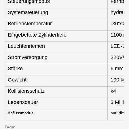
Steuerungsmodus
Fernbed
Systemsteuerung
hydraul
Betriebstemperatur
-30°C+
Eingebettete Zylindertiefe
1100 m
Leuchtenriemen
LED-Lam
Stromversorgung
220V/3
Stärke
6 mm
Gewicht
100 kg
Kollisionsschutz
k4
Lebensdauer
3 Millio
Abflussmodus
natürlic
Tags: