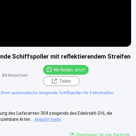
nde Schiffspoller mit reflektierendem Streifen
Wir Reden Jetzt.
84 Ansichten
Teilen
10mm automatische steigende Schiffspoller für Fahrstraßen
ng des Lieferanten-304 steigende des Edelstahl-316, die
nziehbare Arten...
Ansicht mehr
Hinterlassen Sie eine Nachricht.