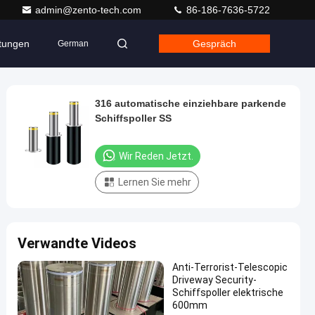
admin@zento-tech.com
86-186-7636-5722
ltungen
Gespräch
German
316 automatische einziehbare parkende
Schiffspoller SS
Wir Reden Jetzt.
Lernen Sie mehr
Verwandte Videos
Anti-Terrorist-Telescopic
Driveway Security-
Schiffspoller elektrische
600mm