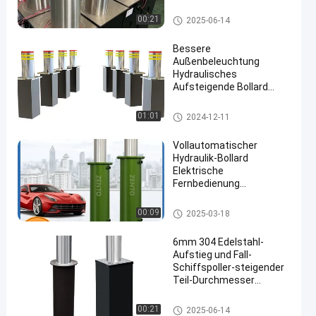
Hydraulischer steigender Schif
00:21
2025-06-14
fspoller
Bessere
Außenbeleuchtung
Hydraulisches
Aufsteigende Bollard
Landschaftslicht
Klassiker Modernes
Hydraulischer steigender Schif
01:01
2024-12-11
Bollard Mit Led
fspoller
Vollautomatischer
Hydraulik-Bollard
Elektrische
Fernbedienung
Gemeinschaft Anti-
Kollisions Isolierung Pile
Hydraulischer steigender Schif
00:09
2025-03-18
Warnung Bollard Pile
fspoller
Straßensperre
6mm 304 Edelstahl-
Aufstieg und Fall-
Schiffspoller-steigender
Teil-Durchmesser
219MM
Hydraulischer steigender Schif
00:21
2025-06-14