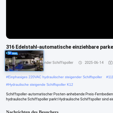
316 Edelstahl-automatische einziehbare parke
Hydraulischer steigender Schiffspoller
2025-06-14
#
Einphasiges 220VAC hydraulischer steigender Schiffspoller
#
11
#
Hydraulische steigende Schiffspoller K12
Schiffspoller-automatischer Posten-anhebende Preis-Fernbedienu
hydraulische Schiffspoller parkt Hydraulische Schiffspoller sind ei
Nachrichten des Besuchers