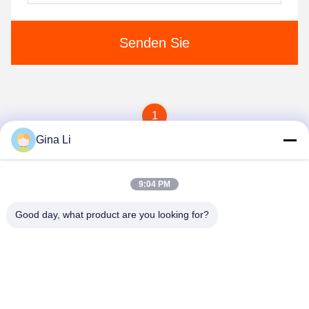
Senden Sie
1
Gina Li
9:04 PM
Good day, what product are you looking for?
Shenzhen Zento Traffic Equipment Co., Ltd.
admin@zento-tech.com
86-186-7636-5722