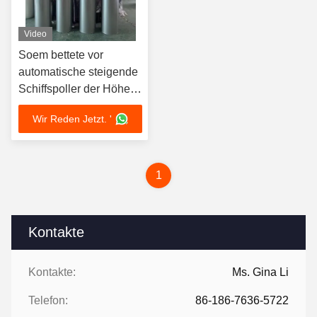
Video
Soem bettete vor
automatische steigende
Schiffspoller der Höhen-
1110mm für Fahrstraßen
Wir Reden Jetzt. '
ein
1
Kontakte
Kontakte:
Ms. Gina Li
Telefon:
86-186-7636-5722