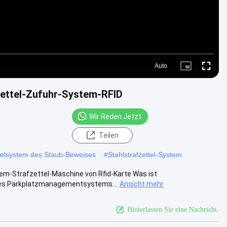
Auto
Picture-
Fullscre
in-
Picture
ettel-Zufuhr-System-RFID
Wir Reden Jetzt.
Teilen
ttelsystem des Staub-Beweises
#
Stahlstrafzettel-System
em-Strafzettel-Maschine von Rfid-Karte Was ist
 des Parkplatzmanagementsystems...
Ansicht mehr
Hinterlassen Sie eine Nachricht.