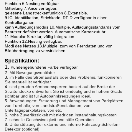
Funktion 6.Nesting verfügbar.
Mitteilung
7.Voice
verfügbar.
gelesene Langstreckenfunktion
8.Extensible
.
9.IC
, Identifikation, Strichkode, RFID verfügbar in einen
Kontrollorganen.
kann Aufladungsmodus
10.Multiple
, Aufladungsstandards vom
Benutzer definiert werden. Automatische Kartenzufuhr.
11.Modular
Struktur, völlig Integration.
Funktion
12.Nesting
verfügbar.
Modi des Netzes
13.Multiple
, zum von Ferndaten und von
Bildübertragung zu verwirklichen.
Spezifikation:
1.
Kundengebundene Farbe verfügbar
2.
Mit Bewegungsventilator.
3.
im Falle des Stromausfalls oder des Problems, funktionieren
Sie manuell ist verfügbar.
4.
sind geraden Armboomsperren basiert auf der Breite der
Straßendecke entworfen. Sie ist eindeutig und in hohem Grade
sichtbar und ist für Autobahnkreuzungen ideal.
5.
Anwendungen: Steuerung und Management von Parkplätzen,
von Turnhalle, von Landstraßenstationen, von
Untertageparkplätzen, von etc.
6.
hohe Zuverlässigkeit mit niedrigen Instandhaltungskosten
7.
schnelle Geschwindigkeit und stille Operation
8.
Unterstützung der externe und interne Fahrzeug-Schleifen-
Detektor (optional)