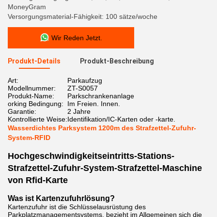
MoneyGram
Versorgungsmaterial-Fähigkeit: 100 sätze/woche
Wir Reden Jetzt.
Produkt-Details
Produkt-Beschreibung
Art:
Parkaufzug
Modellnummer:
ZT-S0057
Produkt-Name:
Parkschrankenanlage
orking Bedingung:
Im Freien. Innen.
Garantie:
2 Jahre
Kontrollierte Weise:
Identifikation/IC-Karten oder -karte.
Wasserdichtes Parksystem 1200m des Strafzettel-Zufuhr-
System-RFID
Hochgeschwindigkeitseintritts-Stations-
Strafzettel-Zufuhr-System-Strafzettel-Maschine
von Rfid-Karte
Was ist Kartenzufuhrlösung?
Kartenzufuhr ist die Schlüsselausrüstung des
Parkplatzmanagementsystems, bezieht im Allgemeinen sich die