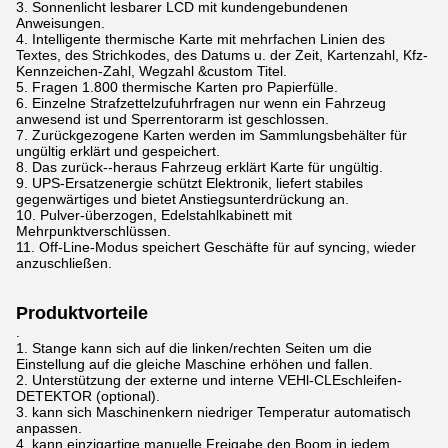
3. Sonnenlicht lesbarer LCD mit kundengebundenen
Anweisungen.
4. Intelligente thermische Karte mit mehrfachen Linien des
Textes, des Strichkodes, des Datums u. der Zeit, Kartenzahl, Kfz-
Kennzeichen-Zahl, Wegzahl &custom Titel.
5. Fragen 1.800 thermische Karten pro Papierfülle.
6. Einzelne Strafzettelzufuhrfragen nur wenn ein Fahrzeug
anwesend ist und Sperrentorarm ist geschlossen.
7. Zurückgezogene Karten werden im Sammlungsbehälter für
ungültig erklärt und gespeichert.
8. Das zurück--heraus Fahrzeug erklärt Karte für ungültig.
9. UPS-Ersatzenergie schützt Elektronik, liefert stabiles
gegenwärtiges und bietet Anstiegsunterdrückung an.
10. Pulver-überzogen, Edelstahlkabinett mit
Mehrpunktverschlüssen.
11. Off-Line-Modus speichert Geschäfte für auf syncing, wieder
anzuschließen.
Produktvorteile
.
1.
Stange kann sich auf die linken/rechten Seiten um die
Einstellung auf die gleiche Maschine erhöhen und fallen.
2.
Unterstützung der externe und interne VEHl-CLEschleifen-
DETEKTOR (optional).
3.
kann sich Maschinenkern niedriger Temperatur automatisch
anpassen.
4.
kann einzigartige manuelle Freigabe den Boom in jedem