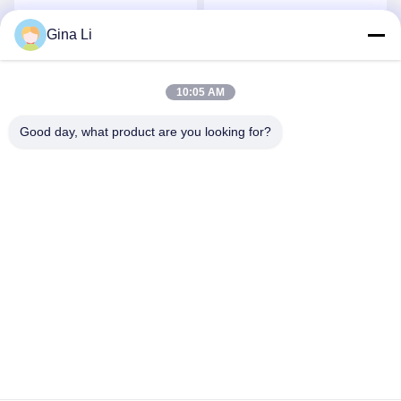
Fahrzeug-automatisches
parkendes der Zufuhr-
RFID
RFID ODM
Gina Li
Wir Reden Jetzt.
Wir Reden Jetzt.
10:05 AM
Good day, what product are you looking for?
Shenzhen Zento Traffic Equipment Co., Ltd.
admin@zento-tech.com
86-186-7636-5722
Das 7. Gebäude, Baohu-Industriegebiet, Guanlan-
longhua Bezirk, Shenzhen, Guangdong China
Gute Qualität Chinas Stativ-Drehkreuz-Tor Lieferant.