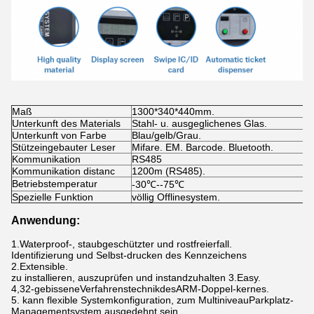
Maß
1300*340*440mm.
Unterkunft des Materials
Stahl- u. ausgeglichenes Glas.
Unterkunft von Farbe
Blau/gelb/Grau.
Stützeingebauter Leser
Mifare. EM. Barcode. Bluetooth.
Kommunikation
RS485
Kommunikation distanc
1200m (RS485).
Betriebstemperatur
-30℃--75℃
Spezielle Funktion
völlig Offlinesystem.
Anwendung:
1.Waterproof-
, staubgeschützter und rostfreierfall.
Identifizierung und Selbst-drucken des Kennzeichens
2.Extensible.
zu installieren, auszuprüfen und instandzuhalten
3.Easy
.
4,32
-gebisseneVerfahrenstechnikdesARM-Doppel-kernes.
5.
kann flexible Systemkonfiguration, zum
Multi
niveauParkplatz-
Managementsystem ausgedehnt sein