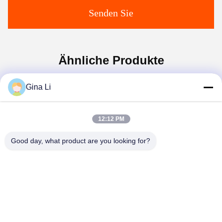
Senden Sie
Ähnliche Produkte
Gina Li
12:12 PM
Good day, what product are you looking for?
Video
Video
12V Impulskennzeichen-
Soem-ODM-Schwingen-
Edelstahl-Schwenktür-
Sperren-Drehkreuz-
Schwingen-Sperren-
Zugriffskontrolldrehkreuz-
Drehkreuz 90W
Tore 100W