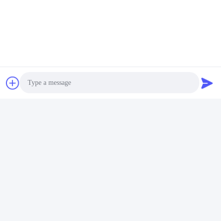
Wir Reden Jetzt.
Wir Reden Jetzt.
Shenzhen Zento Traffic Equipment Co., Ltd.
admin@zento-tech.com
86-186-7636-5722
Das 7. Gebäude, Baohu-Industriegebiet, Guanlan-
Photo
longhua Bezirk, Shenzhen, Guangdong China
Video Call
Audio Call
Gute Qualität Chinas Stativ-Drehkreuz-Tor Lieferant.
Copyright-© 2023-2026 Shenzhen Zento Traffic Equipment
Co., Ltd. . Alle Rechte vorbehalten.