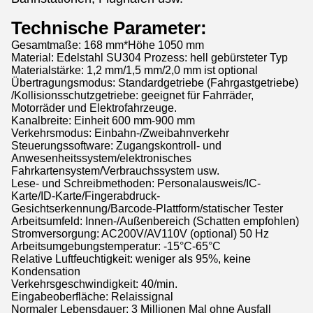
Technische Parameter:
Gesamtmaße: 168 mm*Höhe 1050 mm
Material: Edelstahl SU304 Prozess: hell gebürsteter Typ
Materialstärke: 1,2 mm/1,5 mm/2,0 mm ist optional
Übertragungsmodus: Standardgetriebe (Fahrgastgetriebe)
/Kollisionsschutzgetriebe: geeignet für Fahrräder,
Motorräder und Elektrofahrzeuge.
Kanalbreite: Einheit 600 mm-900 mm
Verkehrsmodus: Einbahn-/Zweibahnverkehr
Steuerungssoftware: Zugangskontroll- und
Anwesenheitssystem/elektronisches
Fahrkartensystem/Verbrauchssystem usw.
Lese- und Schreibmethoden: Personalausweis/IC-
Karte/ID-Karte/Fingerabdruck-
Gesichtserkennung/Barcode-Plattform/statischer Tester
Arbeitsumfeld: Innen-/Außenbereich (Schatten empfohlen)
Stromversorgung: AC200V/AV110V (optional) 50 Hz
Arbeitsumgebungstemperatur: -15°C-65°C
Relative Luftfeuchtigkeit: weniger als 95%, keine
Kondensation
Verkehrsgeschwindigkeit: 40/min.
Eingabeoberfläche: Relaissignal
Normaler Lebensdauer: 3 Millionen Mal ohne Ausfall