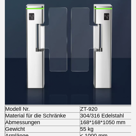
Modell Nr.
ZT-920
Material für die Schränke
304/316 Edelstahl
Abmessungen
168*168*1050 mm
Gewicht
55 kg
Armlänge
≤ 1000 mm