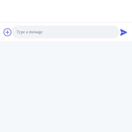
Photo
Video Call
Audio Call
Tags:
Kindergarten-Schwingen-Sperre
Schwingen-Sperren-Drehkreuz Antikollisions