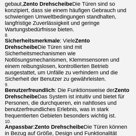
gebaut,
Zento Drehscheibe
Die Türen sind so
konzipiert, dass sie einem häufigen Gebrauch und
schwierigen Umweltbedingungen standhalten,
langfristige Zuverlässigkeit und geringe
Wartungsbedürfnisse bieten.
Sicherheitsmerkmale
: Viele
Zento
Drehscheibe
Die Türen sind mit
Sicherheitsmechanismen wie
Notlösungsmechanismen, Klemmsensoren und
einem reibungslosen, kontrollierten Betrieb
ausgestattet, um Unfälle zu verhindern und die
Sicherheit der Benutzer zu gewährleisten.
Benutzerfreundlich
: Die Funktionsweise der
Zento
Drehscheibe
Das System ist intuitiv und bietet für
Personen, die durchqueren, ein nahtloses und
benutzerfreundliches Erlebnis, was in stark
frequentierten Gebieten besonders wichtig ist.
Anpassbar
:
Zento Drehscheibe
Die Türen können
in Bezug auf Größe, Design und Funktionalität