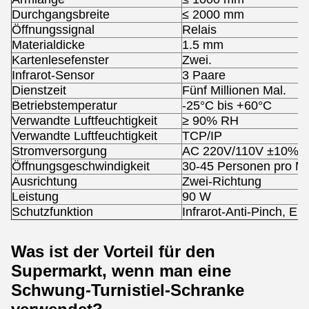
Durchgangsbreite
≤ 2000 mm
Öffnungssignal
Relais
Materialdicke
1.5 mm
Kartenlesefenster
Zwei.
Infrarot-Sensor
3 Paare
Dienstzeit
Fünf Millionen Mal.
Betriebstemperatur
-25°C bis +60°C
Verwandte Luftfeuchtigkeit
≥ 90% RH
Verwandte Luftfeuchtigkeit
TCP/IP
Stromversorgung
AC 220V/110V ±10% 50
Öffnungsgeschwindigkeit
30-45 Personen pro Mi
Ausrichtung
Zwei-Richtung
Leistung
90 W
Schutzfunktion
Infrarot-Anti-Pinch, Ei
Was ist der Vorteil für den
Supermarkt, wenn man eine
Schwung-Turnistiel-Schranke