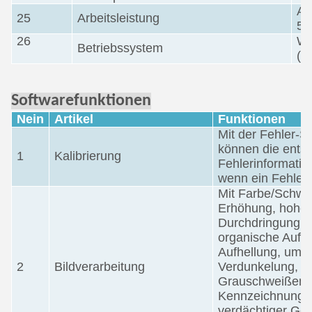
AC
25
Arbeitsleistung
50
26
Wi
Betriebssystem
(o
Softwarefunktionen
Nein
Artikel
Funktionen
Mit der Fehler-S
können die ents
1
Kalibrierung
Fehlerinformatio
wenn ein Fehler a
Mit Farbe/Schwa
Erhöhung, hohe 
Durchdringung, 
organische Aufhe
Aufhellung, umge
2
Bildverarbeitung
Verdunkelung,
Grauschweißen,V
Kennzeichnung,
verdächtiger Ge