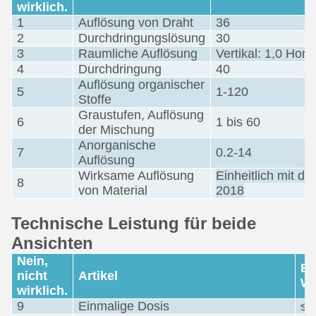
wirklich.
1
Auflösung von Draht
36
2
Durchdringungslösung
30
3
Raumliche Auflösung
Vertikal: 1,0 Hori
4
Durchdringung
40
Auflösung organischer
5
1-120
Stoffe
Graustufen, Auflösung
6
1 bis 60
der Mischung
Anorganische
7
0.2-14
Auflösung
Wirksame Auflösung
Einheitlich mit 
8
von Material
2018
Technische Leistung für beide
Ansichten
Nein,
Be
nicht
Artikel
We
wirklich.
9
Einmalige Dosis
≤ 