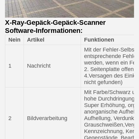
X-Ray-Gepäck-Gepäck-Scanner
Software-Informationen:
Nein
Artikel
Funktionen
Mit der Fehler-Selbstk
entsprechende Fehler
werden, wenn ein Fehle
1
Nachricht
2. Seitenplatte offen 3
4.Versagen des Einkau
nicht gefunden)
Mit Farbe/Schwarz un
hohe Durchdringung, 
Super Erhöhung, orga
anorganische Aufhell
2
Bildverarbeitung
Aufhellung, Verdunkel
Grauschweißen,Vergr
Kennzeichnung, Kennz
Gegenstände, Bearbei