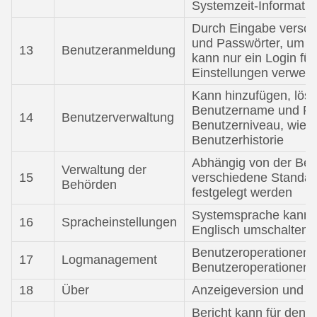
Systemzeit-Informati
Durch Eingabe versc
und Passwörter, um s
13
Benutzeranmeldung
kann nur ein Login fü
Einstellungen verwen
Kann hinzufügen, lösc
Benutzername und Pa
14
Benutzerverwaltung
Benutzerniveau, wiede
Benutzerhistorie
Abhängig von der Ben
Verwaltung der
15
verschiedene Standar
Behörden
festgelegt werden
Systemsprache kann 
16
Spracheinstellungen
Englisch umschalten
Benutzeroperationen 
17
Logmanagement
Benutzeroperationen 
18
Über
Anzeigeversion und 
Bericht kann für den B