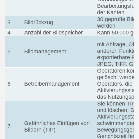
Bearbeitungsfun
der Kanten
30 geprüfte Bil
3
Bildrückzug
werden
4
Anzahl der Bildspeicher
Kann 50.000 gepr
mit Abfrage, Öff
anderen Funktion
5
Bildmanagement
exportierbare Bi
JPEG, TIFF, GIF
Operatoren könn
gelöscht werden
6
Betreibermanagement
Operators, die G
Aktivierungsstat
das Nutzungsprot
Sie können TIP-E
und löschen, Si
Aktivierungsstatu
Gefährliches Einfügen von
schwimmenden B
7
Bildern (TIP)
Bewegungsgericht
Gerichtszeit fes