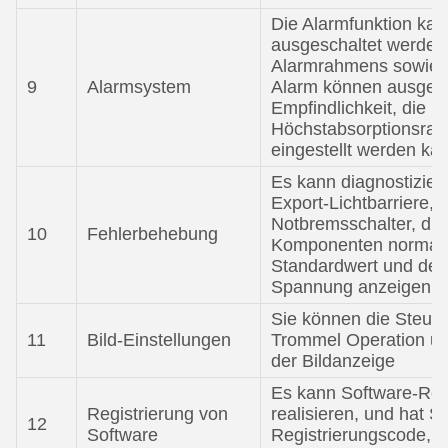
Die Alarmfunktion kan
ausgeschaltet werden,
Alarmrahmens sowie de
9
Alarmsystem
Alarm können ausgewä
Empfindlichkeit, die M
Höchstabsorptionsrat
eingestellt werden ka
Es kann diagnostizier
Export-Lichtbarriere, 
Notbremsschalter, die
10
Fehlerbehebung
Komponenten normal 
Standardwert und den 
Spannung anzeigen
Sie können die Steue
11
Bild-Einstellungen
Trommel Operation u
der Bildanzeige
Es kann Software-Regi
Registrierung von
realisieren, und hat 
12
Software
Registrierungscode, R