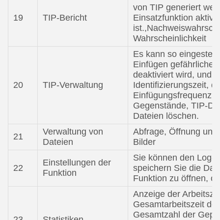
von TIP generiert wer
19
TIP-Bericht
Einsatzfunktion aktivie
ist.,Nachweiswahrschei
Wahrscheinlichkeit
Es kann so eingestell
Einfügen gefährlicher 
deaktiviert wird, und 
20
TIP-Verwaltung
Identifizierungszeit, d
Einfügungsfrequenz, d
Gegenstände, TIP-Dat
Dateien löschen.
Verwaltung von
Abfrage, Öffnung und 
21
Dateien
Bilder
Sie können den Log-Le
Einstellungen der
22
speichern Sie die Date
Funktion
Funktion zu öffnen, ob
Anzeige der Arbeitsze
Gesamtarbeitszeit der 
Gesamtzahl der Gepäc
23
Statistiken