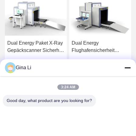
Dual Energy Paket X-Ray
Dual Energy
Gepäckscanner Sicherheit
Flughafensicherheit
Flughafen Gepäckscanner
Röntgengerät für Gepäck /
Gepäck CE FCC
Gina Li
Wir Reden Jetzt.
Wir Reden Jetzt.
3:24 AM
Good day, what product are you looking for?
Shenzhen Zento Traffic Equipment Co., Ltd.
admin@zento-tech.com