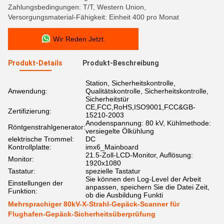
Zahlungsbedingungen: T/T, Western Union,
Versorgungsmaterial-Fähigkeit: Einheit 400 pro Monat
Wir Reden Jetzt.
Produkt-Details
Produkt-Beschreibung
Station, Sicherheitskontrolle,
Anwendung:
Qualitätskontrolle, Sicherheitskontrolle,
Sicherheitstür
CE,FCC,RoHS,ISO9001,FCC&GB-
Zertifizierung:
15210-2003
Anodenspannung: 80 kV, Kühlmethode:
Röntgenstrahlgenerator:
versiegelte Ölkühlung
elektrische Trommel:
DC
Kontrollplatte:
imx6_Mainboard
21.5-Zoll-LCD-Monitor, Auflösung:
Monitor:
1920x1080
Tastatur:
spezielle Tastatur
Sie können den Log-Level der Arbeit
Einstellungen der
anpassen, speichern Sie die Datei Zeit,
Funktion:
ob die Ausbildung Funkti
Mehrsprachiger 80kV-X-Strahl-Gepäck-Scanner für
Flughafen-Gepäck-Sicherheitsüberprüfung