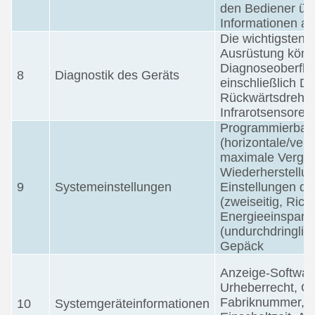
den Bediener übe
Informationen au
Die wichtigsten
Ausrüstung könn
Diagnoseoberfläc
8
Diagnostik des Geräts
einschließlich D
Rückwärtsdrehun
Infrarotsensoren,
Programmierbare 
(horizontale/vert
maximale Vergrö
Wiederherstellun
9
Systemeinstellungen
Einstellungen d
(zweiseitig, Ric
Energieeinsparun
(undurchdringlic
Gepäck
Anzeige-Softwar
Urheberrecht, G
Fabriknummer, S
10
Systemgeräteinformationen