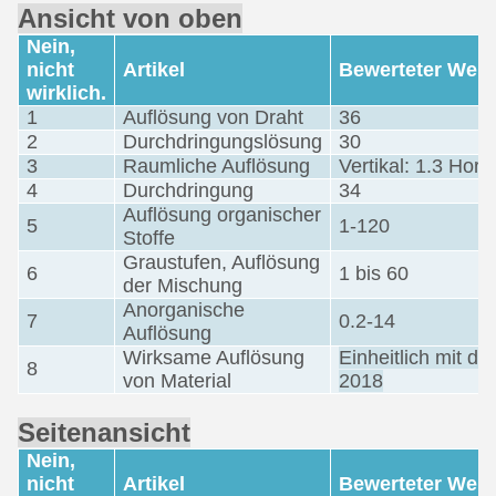
Ansicht von oben
Nein,
nicht
Artikel
Bewerteter Wert
wirklich.
1
Auflösung von Draht
36
2
Durchdringungslösung
30
3
Raumliche Auflösung
Vertikal: 1.3 Hori
4
Durchdringung
34
Auflösung organischer
5
1-120
Stoffe
Graustufen, Auflösung
6
1 bis 60
der Mischung
Anorganische
7
0.2-14
Auflösung
Wirksame Auflösung
Einheitlich mit 
8
von Material
2018
Seitenansicht
Nein,
nicht
Artikel
Bewerteter Wert