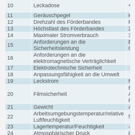
10
Leckadose
< 
11
Geräuschpegel
Hö
12
Drehzahl des Förderbandes
Ru
13
Höchstlast des Förderbandes
20
14
Maximaler Stromverbrauch
3 
Anforderungen an die
Ei
15
Sicherheitsleistung
GB
Anforderungen an die
16
elektromagnetische Verträglichkeit
17
Elektrotechnische Sicherheit
18
Anpassungsfähigkeit an die Umwelt
19
Leckstrom
Ni
Ei
20
Filmsicherheit
AS
Fi
21
Gewicht
4 
Arbeitsumgebungstemperatur/relative
22
5°
Luftfeuchtigkeit
23
Lagertemperatur/Feuchtigkeit
-2
24
Atmosphärischer Druck
86