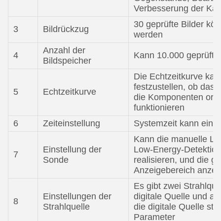
Verbesserung der Ka
30 geprüfte Bilder k
3
Bildrückzug
werden
Anzahl der
4
Kann 10.000 geprüfte 
Bildspeicher
Die Echtzeitkurve ka
festzustellen, ob das
5
Echtzeitkurve
die Komponenten or
funktionieren
6
Zeiteinstellung
Systemzeit kann einge
Kann die manuelle Lö
Einstellung der
Low-Energy-Detektions
7
Sonde
realisieren, und die g
Anzeigebereich anzei
Es gibt zwei Strahlqu
Einstellungen der
digitale Quelle und a
8
Strahlquelle
die digitale Quelle ste
Parameter