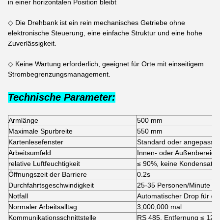
in einer horizontalen Position bleibt
◇ Die Drehbank ist ein rein mechanisches Getriebe ohne
elektronische Steuerung, eine einfache Struktur und eine hohe
Zuverlässigkeit.
◇ Keine Wartung erforderlich, geeignet für Orte mit einseitigem
Strombegrenzungsmanagement.
Technische Parameter:
Armlänge
500 mm
Maximale Spurbreite
550 mm
Kartenlesefenster
Standard oder angepasst
Arbeitsumfeld
Innen- oder Außenbereich
relative Luftfeuchtigkeit
≤ 90%, keine Kondensatio
Öffnungszeit der Barriere
0.2s
Durchfahrtsgeschwindigkeit
25-35 Personen/Minute
Notfall
Automatischer Drop für d
Normaler Arbeitsalltag
3,000,000 mal
Kommunikationsschnittstelle
RS 485, Entfernung ≤ 120