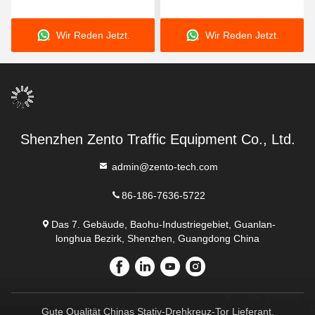
with RS485
Stainless Steel
Communication AC
Construction AC
Wir Reden Jetzt.
Wir Reden Jetzt.
220V/110V and 30-45
220V/110V and 30-45
Persons Per Minute
Persons Per Minute
Capacity
Capacity
Shenzhen Zento Traffic Equipment Co., Ltd.
admin@zento-tech.com
86-186-7636-5722
Das 7. Gebäude, Baohu-Industriegebiet, Guanlan-
longhua Bezirk, Shenzhen, Guangdong China
Gute Qualität Chinas Stativ-Drehkreuz-Tor Lieferant.