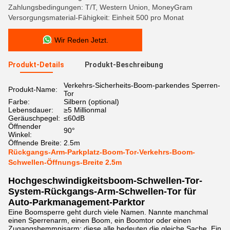
Zahlungsbedingungen: T/T, Western Union, MoneyGram
Versorgungsmaterial-Fähigkeit: Einheit 500 pro Monat
Wir Reden Jetzt.
Produkt-Details
Produkt-Beschreibung
Verkehrs-Sicherheits-Boom-parkendes Sperren-
Produkt-Name:
Tor
Farbe:
Silbern (optional)
Lebensdauer:
≥5 Millionmal
Geräuschpegel:
≤60dB
Öffnender
90°
Winkel:
Öffnende Breite:
2.5m
Rückgangs-Arm-Parkplatz-Boom-Tor-Verkehrs-Boom-
Schwellen-Öffnungs-Breite 2.5m
Hochgeschwindigkeitsboom-Schwellen-Tor-
System-Rückgangs-Arm-Schwellen-Tor für
Auto-Parkmanagement-Parktor
Eine Boomsperre geht durch viele Namen. Nannte manchmal
einen Sperrenarm, einen Boom, ein Boomtor oder einen
Zugangshemmnisarm; diese alle bedeuten die gleiche Sache. Ein