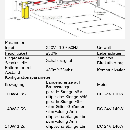
Parameter
Input
220V ±10% 50HZ
Umwelt
Feuchtigkeit
≤93%
Lebensdauer
Eingegebene
Zahl von
Schaltersignal
Schnittstelle
Direktübertragun
Entferntfort.rol
≤80m/433mhz
Kommunikation
Abstand
Konfigurationsparameter
Längengrenze auf
Bewegung
Motor
Bremsstange
gerade Stange ≤6M
100W-0.8S
DC 24V 100W
elliptische Stange ≤5M
gerade Stange ≤6m
≤5m-Gitter-Geländer
140W-2.5S
DC 24V 140W
≤5mFolding-Arm
elliptische Stange ≤5m
≤5mFolding-Arm
140W-1.2s
elliptische Stange ≤5m
DC 24V 140W