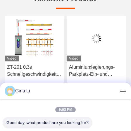
Video
Video
ZT-201 0,3s
Aluminiumlegierungs-
Schnellgeschwindigkeits-
Parkplatz-Ein- und
Schranke für
Ausgangs-
Parkplatzzufahrt & -
Kontrollsysteme zäunen
Gina Li
Wir Reden Jetzt.
Wir Reden Jetzt.
ausfahrt,
Arm Barrier Gate 3s ein
Schrankenanlage
9:03 PM
Good day, what product are you looking for?