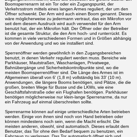
Boomsperrenarm ist ein Tor oder ein Zugangspunkt, der
Verkehrsstrom mittels eines langen Armes reguliert, der um den
Öffner schwenkt. Der Arm wird auch einen Boom genannt. Dieses
wäre möglicherweise zu jedermann vertraut, das ein Mikrofon vor
seit dem diesem Ausdruck wird auch verwendet für den Arm
benutzt hat, der ein Mikrofon hält. Der Öffner oder der Betreiber
ist die gesamte Struktur, die den Arm hoch- und runterrückt. Es
kommen in viele verschiedenen Formen und in Größen abhängig
von der Anwendung und wo sie installiert sind.
Sperrenöffner werden gewöhnlich in den Zugangsbereichen
benutzt, in denen Verkehr reguliert werden muss. Bereiche wie
Parkhäuser, Mautstraßen, Waschanlagen, Privatwege,
Bahnübergänge und Sicherheitskontrollpunkte sind, wo die
meisten Boomsperrenöffner sind. Die Länge des Armes ist im
Allgemeinen überall von 6' (1,8 m) vollständig bis 33' (10 m).
Anwendungen, die längere Booms benötigen, sind Plätze, die die
großen, breiten Wege für Busse und die LKWs, wie eine
Geschäftsfahrstraße oder ein Flughafen benötigen. Parkhäuser
benötigen möglicherweise nur klein-lange Sperrenarme, da nur
ein Fahrzeug auf einmal überschreiten sollte.
Sperrenarme können auf einige unterschiedliche Arten betrieben
werden. Einige von ihnen sind noch von Hand betrieben oder
können mindestens noch sein, wenn die Macht erlischt. Die
meisten anderen, obwohl, sind automatisch. Dieses erlaubt dem
Benutzer, das Tor ohne den Bedarf bequem zu benutzen, ein
Fahrzeug zu verlassen. Das Tor automatisch öffnet sich und