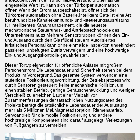
angezogen.Wenn der Türschließwiderstand größer als der
eingestellte Wert ist, kann sich der Türkörper automatisch
öffnen.Wenn der Strom ausgeschaltet ist, öffnet sich der
Türkörper automatisch ohne Batterie.Intelligent Gate ist eine Art
berührungslose Kanalerkennungs- und -steuerungsausrüstung
für intelligentes Kanalmanagement, die die neueste
mechatronische Steuerungs- und Antriebstechnologie des
Unternehmens nutzt.Mehrere Sensorgruppen können den Ein-
und Ausgang durch den Glasflügel steuern.Autorisiertes
juristisches Personal kann ohne einmalige Inspektion ungehindert
passieren, unbefugten Zutritt verweigern und eine hochwertige
Ein- und Ausgangskontrolle gewährleisten.
Dieser Tortyp eignet sich für öffentliche Anlässe mit großem
Personenstrom.Die Lebensdauer und Sicherheit stehen bei dem
Produkt im Vordergrund.Das gesamte System verwendet eine
stufenlose Positionierungsvorrichtung, der Betriebsprozess wird
durch Sensoren gesteuert, keine mechanische Kollision, um
einen stabilen Betrieb, geringe Geräuschentwicklung und weniger
Verschleiß zu erreichen.Laut einer Vielzahl von
Zusammenfassungen der tatsächlichen Nutzungsdaten des
Projekts beträgt die tatsächliche Lebensdauer der Ausrüstung
mehr als 5 Millionen Mal.Magnetadsorption, Riemenantrieb,
Servoantrieb für die mobile Positionierung und andere
hochpreisige Komponenten sind darauf ausgelegt, Verletzungen
von Fußgängern zu vermeiden