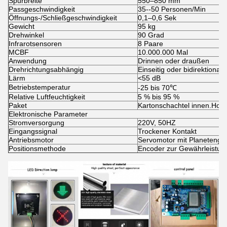
Spurbreite
550–850 mm
Passgeschwindigkeit
35--50 Personen/Min
Öffnungs-/Schließgeschwindigkeit
0,1–0,6 Sek
Gewicht
95 kg
Drehwinkel
90 Grad
Infrarotsensoren
8 Paare
MCBF
10.000.000 Mal
Anwendung
Drinnen oder draußen
Drehrichtungsabhängig
Einseitig oder bidirektional 
Lärm
<55 dB
Betriebstemperatur
-25 bis 70℃
Relative Luftfeuchtigkeit
5 % bis 95 %
Paket
Kartonschachtel innen.Holz
Elektronische Parameter
Stromversorgung
220V, 50HZ
Eingangssignal
Trockener Kontakt
Antriebsmotor
Servomotor mit Planetenget
Positionsmethode
Encoder zur Gewährleistung