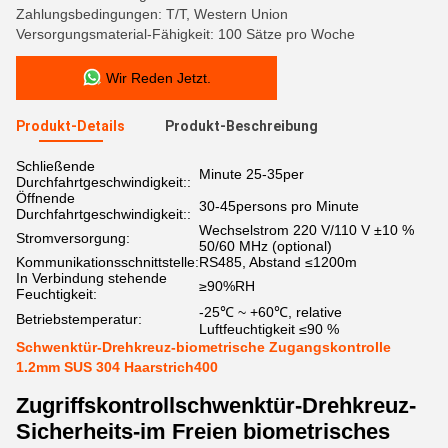
Zahlungsbedingungen: T/T, Western Union
Versorgungsmaterial-Fähigkeit: 100 Sätze pro Woche
Wir Reden Jetzt.
Produkt-Details
Produkt-Beschreibung
Schließende
Minute 25-35per
Durchfahrtgeschwindigkeit::
Öffnende
30-45persons pro Minute
Durchfahrtgeschwindigkeit::
Wechselstrom 220 V/110 V ±10 %
Stromversorgung:
50/60 MHz (optional)
Kommunikationsschnittstelle:
RS485, Abstand ≤1200m
In Verbindung stehende
≥90%RH
Feuchtigkeit:
-25℃ ~ +60℃, relative
Betriebstemperatur:
Luftfeuchtigkeit ≤90 %
Schwenktür-Drehkreuz-biometrische Zugangskontrolle
1.2mm SUS 304 Haarstrich400
Zugriffskontrollschwenktür-Drehkreuz-
Sicherheits-im Freien biometrisches