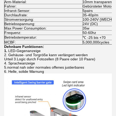
Arm-Material:
10mm transparentes
Fahrer:
Gebürsteter Motor
Infrarot-Sensor:
5pairs
Durchlaufrate:
35-40p/m
Stromversorgung:
100-240V (WECHS
Betriebsspannung:
24V (DC)
Max Power Consumption:
35w
Frequenz:
50-60hz
Betriebstemperatur:
℃ -25 bis +70
MCBF:
5,000,000cycles
Dehnbare Funktionen:
1.
LED-Gegenanzeige
2. Gehäuse- und Torgröße kann verlängert werden
Urteil 3.Logic durch Fotozellen (8 Paare oder 10 Paare)
4. Spracheanzeige
5.normal nah oder normales offenes justierbares
6. Helle, solide Warnung