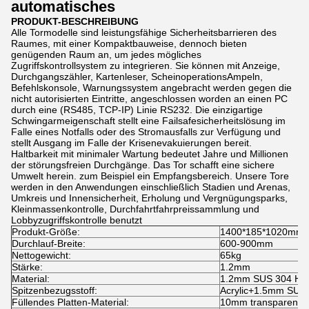
automatisches
PRODUKT-BESCHREIBUNG
Alle Tormodelle sind leistungsfähige Sicherheitsbarrieren des
Raumes, mit einer Kompaktbauweise, dennoch bieten
genügenden Raum an, um jedes mögliches
Zugriffskontrollsystem zu integrieren. Sie können mit Anzeige,
Durchgangszähler, Kartenleser, ScheinoperationsAmpeln,
Befehlskonsole, Warnungssystem angebracht werden gegen die
nicht autorisierten Eintritte, angeschlossen worden an einen PC
durch eine (RS485, TCP-IP) Linie RS232. Die einzigartige
Schwingarmeigenschaft stellt eine Failsafesicherheitslösung im
Falle eines Notfalls oder des Stromausfalls zur Verfügung und
stellt Ausgang im Falle der Krisenevakuierungen bereit.
Haltbarkeit mit minimaler Wartung bedeutet Jahre und Millionen
der störungsfreien Durchgänge. Das Tor schafft eine sichere
Umwelt herein. zum Beispiel ein Empfangsbereich. Unsere Tore
werden in den Anwendungen einschließlich Stadien und Arenas,
Umkreis und Innensicherheit, Erholung und Vergnügungsparks,
Kleinmassenkontrolle, Durchfahrtfahrpreissammlung und
Lobbyzugriffskontrolle benutzt
Produkt-Größe:
1400*185*1020mm
Durchlauf-Breite:
600-900mm
Nettogewicht:
65kg
Stärke:
1.2mm
Material:
1.2mm SUS 304 Hai
Spitzenbezugsstoff:
Acrylic+1.5mm SUS
Füllendes Platten-Material:
10mm transparentes