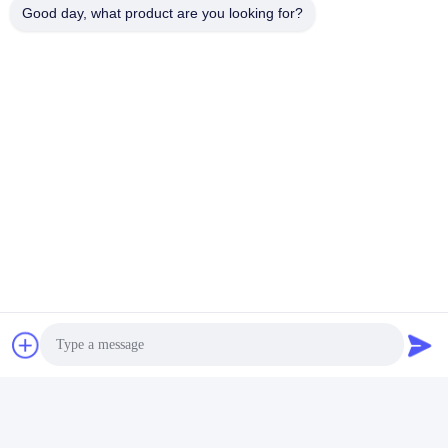
Good day, what product are you looking for?
Shenzhen Zento Traffic Equipment Co., Ltd.
admin@zento-tech.com
86-186-7636-5722
Das 7. Gebäude, Baohu-Industriegebiet, Guanlan-
longhua Bezirk, Shenzhen, Guangdong China
Gute Qualität Chinas Stativ-Drehkreuz-Tor Lieferant.
Copyright-© 2023-2026 Shenzhen Zento Traffic Equipment
Co., Ltd. . Alle Rechte vorbehalten.