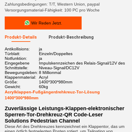
Zahlungsbedingungen: T/T, Western Union, paypal
Versorgungsmaterial-Fähigkeit: 100 PC pro Woche
Wir Reden Jetzt.
Produkt-Details
Produkt-Beschreibung
Antikollisions:
ja
Türblatt:
Einzeln/Doppeltes
Notfunktion:
ja
Eingegebene
Impulskennzeichen des Relais-Signal/12V des
Schnittstelle:
Niveau-Signal/DC12V
Bewegungsleben:
8 Millionmal
Klappenmaterial:
Acryl
Größe:
1400*300*980mm
Gewicht:
60kg
Acrylklappen-Fußgängerdrehkreuz-Tor-Lösung
1400*300*980mm
Zuverlässige Leistungs-Klappen-elektronischer
Sperren-Tor-Drehkreuz-QR Code-Leser
Solutions Pedestrian Channel
Diese Art des Drehkreuzes kennzeichnet ein Klappentor, das um
einen örtlich festgelegten Posten rotiert, um Tailgating von