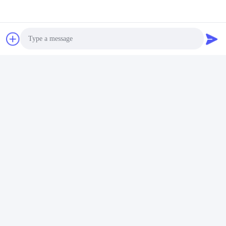
Photo
Tags:
Video Call
Klappen-Sperren-Drehkreuz des Edelstahl-304
Acrylarmfingerabdruckdrehkreuz
Audio Call
Personen des Fingerabdruckdrehkreuzes 40/Minute
Kontakte
Kontakte:
Ms. Gina Li