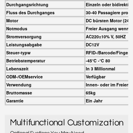
Durchgangsrichtung
Einzeln oder bidirektio
Fluss des Durchganges
30-40 Passagiere pro M
Motor
DC bürsten Motor (24v)
Notmodus
Freier Ausgang wenn F
Stromversorgung
AC220±10% V, 50HZ
Leistungsabgabe
DC12V
Steuer-typw
RFID-/Barcode/Fingerp
Betriebstemperatur
-45
℃
-
℃
80
Lebenszeit
In 3 Millionmal
ODM-/OEMservice
Verfügbar
Verwendung
Innen- oder im Freien
Bruttomasse
65kg
Garantie
Ein Jahr